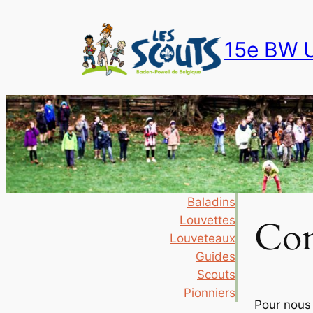
15e BW U
Baladins
Louvettes
Con
Louveteaux
Guides
Scouts
Pionniers
Pour nous 