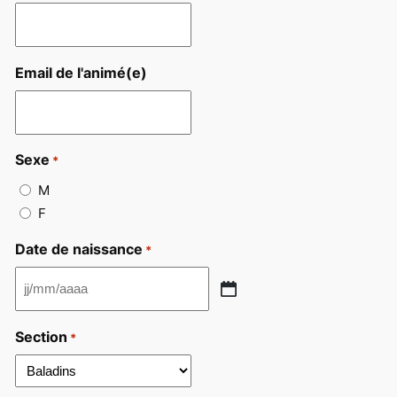
Email de l'animé(e)
Sexe
*
M
F
Date de naissance
*
J
J
Section
*
s
l
a