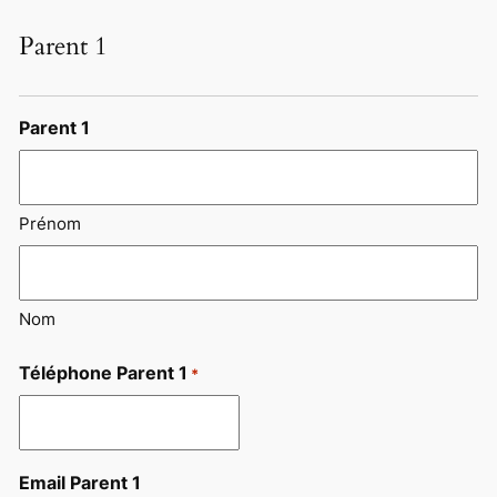
s
Parent 1
h
M
M
Parent 1
s
l
a
s
Prénom
h
A
A
Nom
A
A
Téléphone Parent 1
*
Email Parent 1